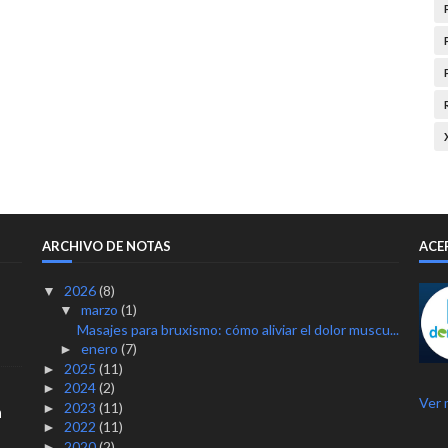
ARCHIVO DE NOTAS
ACE
2026
(8)
▼
marzo
(1)
▼
Masajes para bruxismo: cómo aliviar el dolor muscu...
enero
(7)
►
2025
(11)
►
2024
(2)
►
Ver 
2023
(11)
►
n
2022
(11)
►
2020
(2)
►