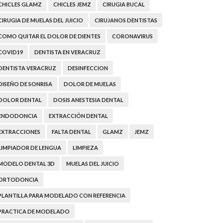
CHICLES GLAMZ
CHICLES JEMZ
CIRUGIA BUCAL
CIRUGIA DE MUELAS DEL JUICIO
CIRUJANOS DENTISTAS
COMO QUITAR EL DOLOR DE DIENTES
CORONAVIRUS
COVID19
DENTISTA EN VERACRUZ
DENTISTA VERACRUZ
DESINFECCION
DISEÑO DE SONRISA
DOLOR DE MUELAS
DOLOR DENTAL
DOSIS ANESTESIA DENTAL
ENDODONCIA
EXTRACCIÓN DENTAL
EXTRACCIONES
FALTA DENTAL
GLAMZ
JEMZ
LIMPIADOR DE LENGUA
LIMPIEZA
MODELO DENTAL 3D
MUELAS DEL JUICIO
ORTODONCIA
PLANTILLA PARA MODELADO CON REFERENCIA
PRACTICA DE MODELADO