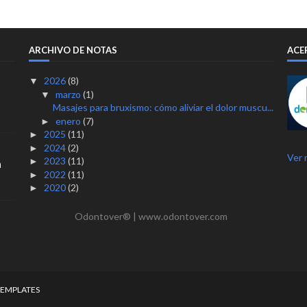
ARCHIVO DE NOTAS
ACE
2026
(8)
▼
marzo
(1)
▼
Masajes para bruxismo: cómo aliviar el dolor muscu...
enero
(7)
►
2025
(11)
►
2024
(2)
►
Ver 
2023
(11)
►
n
2022
(11)
►
2020
(2)
►
Odontover® | www.odontover.com
TEMPLATES