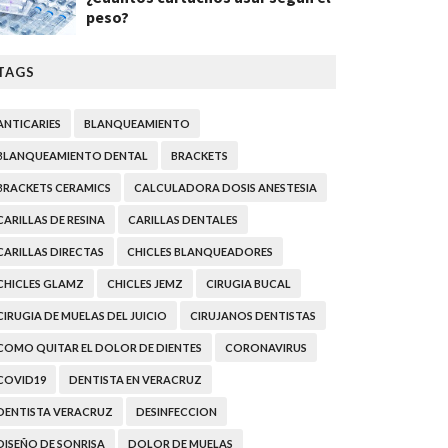
peso?
TAGS
ANTICARIES
BLANQUEAMIENTO
BLANQUEAMIENTO DENTAL
BRACKETS
BRACKETS CERAMICS
CALCULADORA DOSIS ANESTESIA
CARILLAS DE RESINA
CARILLAS DENTALES
CARILLAS DIRECTAS
CHICLES BLANQUEADORES
CHICLES GLAMZ
CHICLES JEMZ
CIRUGIA BUCAL
CIRUGIA DE MUELAS DEL JUICIO
CIRUJANOS DENTISTAS
COMO QUITAR EL DOLOR DE DIENTES
CORONAVIRUS
COVID19
DENTISTA EN VERACRUZ
DENTISTA VERACRUZ
DESINFECCION
DISEÑO DE SONRISA
DOLOR DE MUELAS