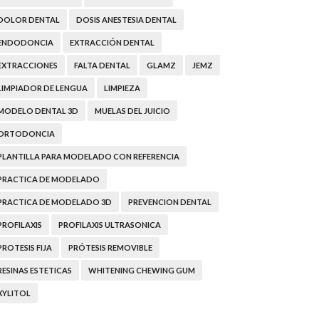
DOLOR DENTAL
DOSIS ANESTESIA DENTAL
ENDODONCIA
EXTRACCIÓN DENTAL
EXTRACCIONES
FALTA DENTAL
GLAMZ
JEMZ
LIMPIADOR DE LENGUA
LIMPIEZA
MODELO DENTAL 3D
MUELAS DEL JUICIO
ORTODONCIA
PLANTILLA PARA MODELADO CON REFERENCIA
PRACTICA DE MODELADO
PRACTICA DE MODELADO 3D
PREVENCION DENTAL
PROFILAXIS
PROFILAXIS ULTRASONICA
PROTESIS FIJA
PRÓTESIS REMOVIBLE
RESINAS ESTETICAS
WHITENING CHEWING GUM
XYLITOL