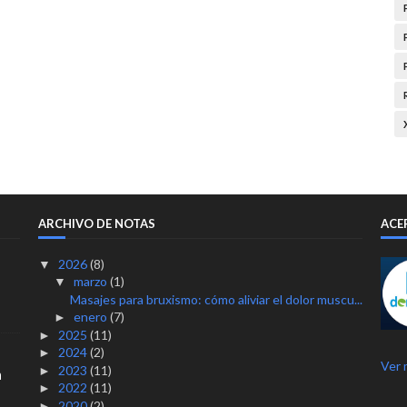
ARCHIVO DE NOTAS
ACE
2026
(8)
▼
marzo
(1)
▼
Masajes para bruxismo: cómo aliviar el dolor muscu...
enero
(7)
►
2025
(11)
►
2024
(2)
►
Ver 
2023
(11)
►
n
2022
(11)
►
2020
(2)
►